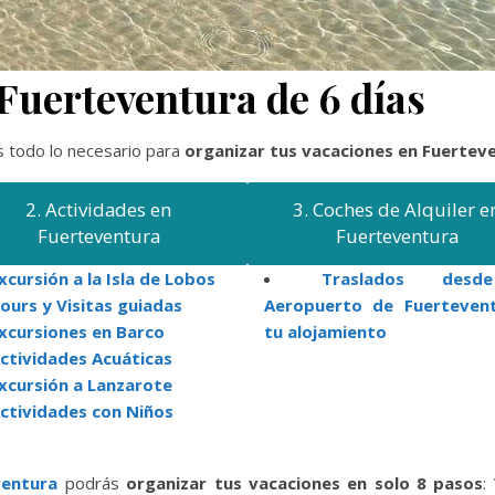
a Fuerteventura de 6 días
es todo lo necesario para
organizar tus vacaciones en Fuerteve
2. Actividades en
3. Coches de Alquiler e
Fuerteventura
Fuerteventura
xcursión a la Isla de Lobos
Traslados des
ours y Visitas guiadas
Aeropuerto de Fuerteven
xcursiones en Barco
tu alojamiento
ctividades Acuáticas
xcursión a Lanzarote
ctividades con Niños
ventura
podrás
organizar tus vacaciones en solo 8 pasos
: