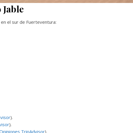
 Jable
 en el sur de Fuerteventura:
visor
).
visor
).
Opiniones TripAdvisor
).