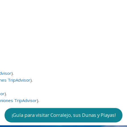
dvisor
).
nes TripAdvisor
).
sor
).
niones TripAdvisor
).
¡Guía para visitar Corralejo, sus Dunas y Playas!