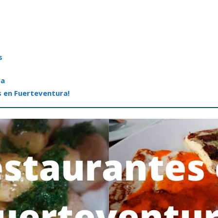
s
ra
s en Fuerteventura!