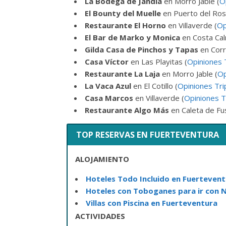
La Bodega de Jandía
en Morro Jable (
O
El Bounty del Muelle
en Puerto del Rosa
Restaurante El Horno
en Villaverde (
Op
El Bar de Marko y Monica
en Costa Cal
Gilda Casa de Pinchos y Tapas
en Corr
Casa Víctor
en Las Playitas (
Opiniones 
Restaurante La Laja
en Morro Jable (
Op
La Vaca Azul
en El Cotillo (
Opiniones Tri
Casa Marcos
en Villaverde (
Opiniones T
Restaurante Algo Más
en Caleta de Fu
TOP RESERVAS EN FUERTEVENTURA
ALOJAMIENTO
Hoteles Todo Incluido en Fuerteven
Hoteles con Toboganes para ir con 
Villas con Piscina en Fuerteventura
ACTIVIDADES