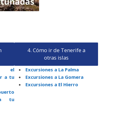
n
4. Cómo ir de Tenerife a
otras islas
de el
Excursiones a La Palma
r a tu
Excursiones a La Gomera
Excursiones a El Hierro
puerto
a tu