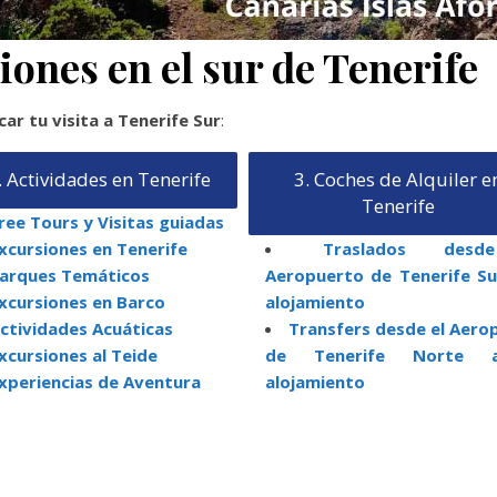
ones en el sur de Tenerife
icar tu visita a Tenerife Sur
:
. Actividades en Tenerife
3. Coches de Alquiler e
Tenerife
ree Tours y Visitas guiadas
xcursiones en Tenerife
Traslados des
arques Temáticos
Aeropuerto de Tenerife Su
xcursiones en Barco
alojamiento
ctividades Acuáticas
Transfers desde el Aero
xcursiones al Teide
de Tenerife Norte 
xperiencias de Aventura
alojamiento