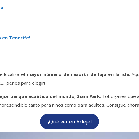
ro
 en Tenerife!
e localiza el
mayor número de resorts de lujo en la isla
. Aq
… ¡tienes para elegir!
ejor parque acuático del mundo
,
Siam Park
. Toboganes que 
mprescindible tanto para niños como para adultos. Consigue ahor
¡Qué ver en Adeje!