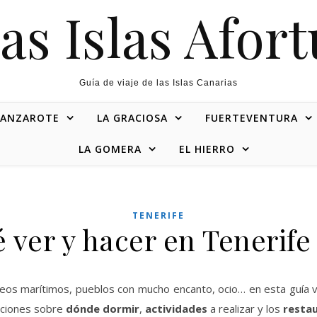
as Islas Afor
Guía de viaje de las Islas Canarias
LANZAROTE
LA GRACIOSA
FUERTEVENTURA
LA GOMERA
EL HIERRO
TENERIFE
 ver y hacer en Tenerife
eos marítimos, pueblos con mucho encanto, ocio… en esta guía v
aciones sobre
dónde dormir
,
actividades
a realizar y los
resta