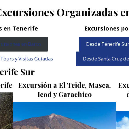
Excursiones Organizadas en
s en Tenerife
Excursiones po
cursiones en Barco
Desde Tenerife Su
 Tours y Visitas Guiadas
Desde Santa Cruz de
erife Sur
rife
Excursión a El Teide, Masca,
Exc
Icod y Garachico