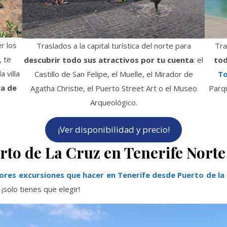
r los
Traslados a la capital turística del norte para
Tra
, te
descubrir todo sus atractivos por tu cuenta
: el
tod
a villa
Castillo de San Felipe, el Muelle, el Mirador de
To
ya de
Agatha Christie, el Puerto Street Art o el Museo
Parqu
Arqueológico.
¡Ver disponibilidad y precio!
to de La Cruz en Tenerife Norte
ores excursiones que hacer en Tenerife desde Puerto de la
 ¡solo tienes que elegir!