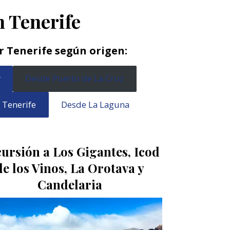
 Tenerife
r Tenerife según origen:
r
Desde Puerto de La Cruz
 Tenerife
Desde La Laguna
ursión a Los Gigantes, Icod
de los Vinos, La Orotava y
Candelaria