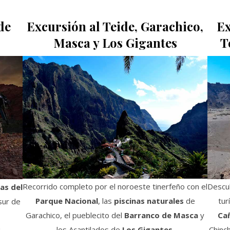
de
Excursión al Teide, Garachico,
Ex
Masca y Los Gigantes
T
Recorrido completo por el noroeste tinerfeño con el
Descub
as del
Parque Nacional
, las
piscinas naturales
de
tur
sur de
Garachico, el pueblecito del
Barranco de Masca
y
Ca
los Acantilados de
Los Gigantes
.
Chinch
!