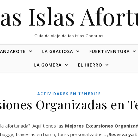
as Islas Afor
Guía de viaje de las Islas Canarias
LANZAROTE
LA GRACIOSA
FUERTEVENTURA
LA GOMERA
EL HIERRO
ACTIVIDADES EN TENERIFE
iones Organizadas en T
la afortunada? Aquí tienes las
Mejores Excursiones Organizad
en buggy, travesías en barco, tours personalizados…
¡Reserva ya t