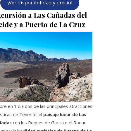
¡Ver disponibilidad y precio!
cursión a Las Cañadas del
eide y a Puerto de La Cruz
re en 1 día dos de las principales atracciones
ísticas de Tenerife: el
paisaje lunar de Las
ñadas
con los Roques de García o el Roque
ado y la local
idad turística de Puerto de La