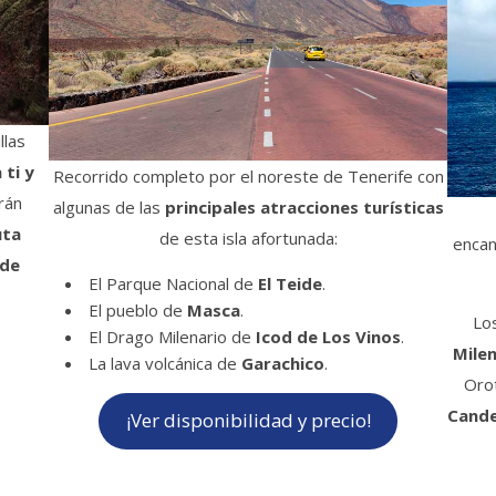
llas
 ti y
Recorrido completo por el noreste de Tenerife con
rán
algunas de las
principales atracciones turísticas
uta
de esta isla afortunada:
enca
 de
El Parque Nacional de
El Teide
.
El pueblo de
Masca
.
Lo
El Drago Milenario de
Icod de Los Vinos
.
Milen
La lava volcánica de
Garachico
.
Oro
Cande
¡Ver disponibilidad y precio!