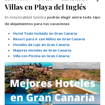
Villas en Playa del Inglés
En esta localidad turística
podrás elegir entre todo tipo
de alojamientos para tus vacaciones
:
Hotel Todo Incluido en Gran Canaria
.
Resort para ir con Niños en Gran Canaria
.
Hoteles de Lujo en Gran Canaria
.
Mejores Hoteles en Gran Canaria
.
Villa con Piscina en Gran Canaria
.