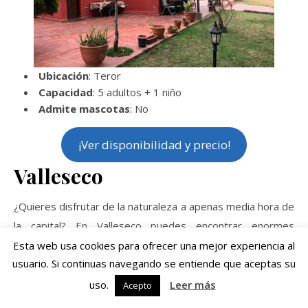
Ubicación
: Teror
Capacidad
: 5 adultos + 1 niño
Admite mascotas
: No
¡Ver disponibilidad y precio!
Valleseco
¿Quieres disfrutar de la naturaleza a apenas media hora de
la capital? En Valleseco puedes encontrar enormes
residencias rurales y chalets de arquitectura típica
Esta web usa cookies para ofrecer una mejor experiencia al
usuario. Si continuas navegando se entiende que aceptas su
canaria
. Unas residencias que se han transformado en
viviendas vacacionales con bellos senderos que recorrer a
uso.
Leer más
Acepto
su alrededor como los de
Valsendero
o la
Laguna de