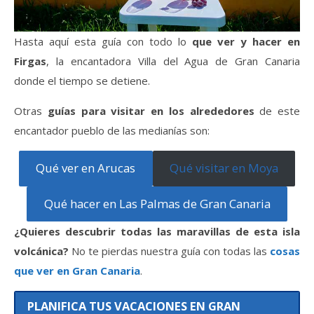
Hasta aquí esta guía con todo lo
que ver y hacer en
Firgas
, la encantadora Villa del Agua de Gran Canaria
donde el tiempo se detiene.
Otras
guías para visitar en los alrededores
de este
encantador pueblo de las medianías son:
Qué ver en Arucas
Qué visitar en Moya
Qué hacer en Las Palmas de Gran Canaria
¿Quieres descubrir todas las maravillas de esta isla
volcánica?
No te pierdas nuestra guía con todas las
cosas
que ver en Gran Canaria
.
PLANIFICA TUS VACACIONES EN GRAN