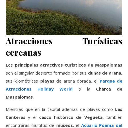
Atracciones Turísticas
cercanas
Los
principales atractivos turísticos de Maspalomas
son el singular desierto formado por sus
dunas de arena
,
sus kilométricas
playas
de arena dorada, el
Parque de
Atracciones Holiday World
o la
Charca de
Maspalomas
.
Mientras que en la capital además de playas como
Las
Canteras
y el
casco histórico de Vegueta
, también
encontrarás multitud de
museos
, el
Acuario Poema del