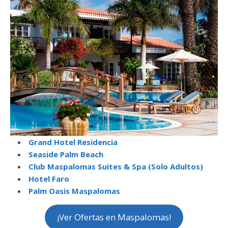
Grand Hotel Residencia
Seaside Palm Beach
Club Maspalomas Suites & Spa (Solo Adultos)
Hotel Faro
Palm Oasis Maspalomas
¡Ver Ofertas en Maspalomas!