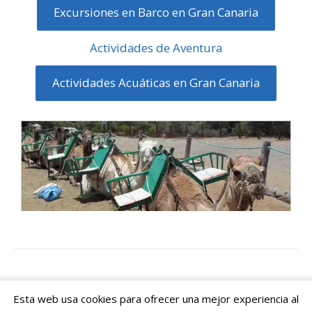
Excursiones en Barco en Gran Canaria
Actividades de Aventura
Actividades Acuáticas en Gran Canaria
Esta web usa cookies para ofrecer una mejor experiencia al
© 2026 Canarias Islas Afortunadas