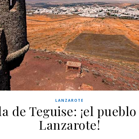
LANZAROTE
la de Teguise: ¡el puebl
Lanzarote!