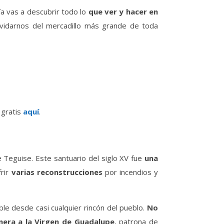
ía vas a descubrir todo lo
que ver y hacer en
olvidarnos del mercadillo más grande de toda
 gratis
aquí
.
 Teguise. Este santuario del siglo XV fue
una
frir
varias reconstrucciones
por incendios y
ible desde casi cualquier rincón del pueblo.
No
nera a la Virgen de Guadalupe
, patrona de