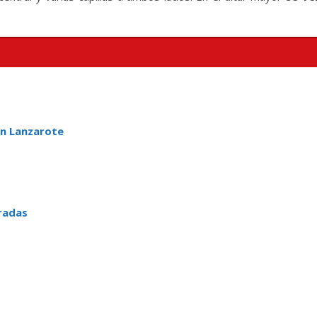
en Lanzarote
radas