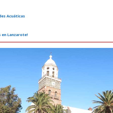
des Acuáticas
 en Lanzarote!