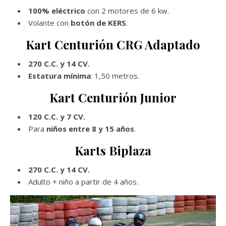
100% eléctrico
con 2 motores de 6 kw.
Volante con
botón de KERS
.
Kart Centurión CRG Adaptado
270 C.C. y 14 CV.
Estatura mínima
: 1,50 metros.
Kart Centurión Junior
120 C.C. y 7 CV.
Para
niños entre 8 y 15 años
.
Karts Biplaza
270 C.C. y 14 CV.
Adulto + niño a partir de 4 años.