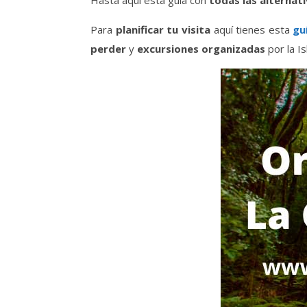
Hasta aquí esta guía con
todas las alternat
Para
planificar tu visita
aquí tienes esta
gu
perder
y
excursiones organizadas
por la Is