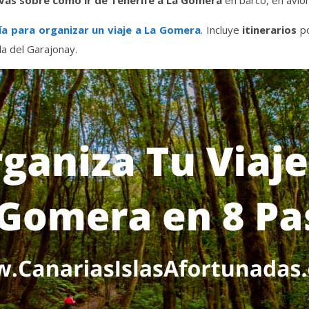
ivas sobre cómo ir de Tenerife a La Gomera
en barco, en avió
ía para organizar un viaje a La Gomera
. Incluye
itinerarios
p
la del Garajonay.