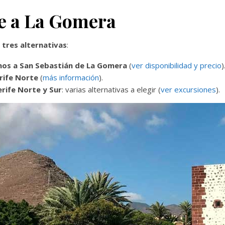
fe a La Gomera
 tres alternativas
:
anos a San Sebastián de La Gomera
(
ver disponibilidad y precio
)
rife Norte
(
más información
).
rife Norte y Sur
: varias alternativas a elegir (
ver excursiones
).