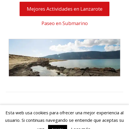
Mejores Actividades en Lanzarote
Paseo en Submarino
Esta web usa cookies para ofrecer una mejor experiencia al
© 2026 Canarias Islas Afortunadas
usuario. Si continuas navegando se entiende que aceptas su
Descuentos -
Suscriptores -
Contacto -
Media Kit -
Quiénes
somos -
Aviso legal -
Política de Cookies -
Política de privacidad