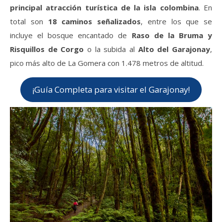
por isla
principal atracción turística de la isla colombina
. En
total son
18 caminos señalizados
, entre los que se
incluye el bosque encantado de
Raso de la Bruma y
Risquillos de Corgo
o la subida al
Alto del Garajonay
,
pico más alto de La Gomera con 1.478 metros de altitud.
¡Guía Completa para visitar el Garajonay!