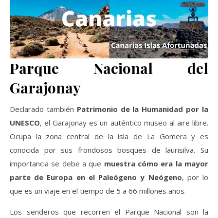
Mejores Hoteles Todo Incluido en Canarias
Villas y Casas Rurales con Piscina Privada en
Canarias
3. ACTIVIDADES, TOURS Y EXCURSIONES ENTRE
Parque Nacional del
ISLAS
Garajonay
Mejores Actividades y Excursiones que hacer
en las Islas Canarias
Declarado también
Patrimonio de la Humanidad por la
4. COCHES DE ALQUILER
UNESCO
, el Garajonay es un auténtico museo al aire libre.
Coches de Alquiler en las Islas Canarias
Ocupa la zona central de la isla de La Gomera y es
5. SEGURO DE VIAJE (Cobertura Covid) con
conocida por sus frondosos bosques de laurisilva. Su
Descuento
importancia se debe a que
muestra cómo era la mayor
parte de Europa en el Paleógeno y Neógeno
, por lo
Seguro de Viaje Covid a las Islas Canarias
que es un viaje en el tiempo de 5 a 66 millones años.
6. ITINERARIOS DE VIAJE
Ruta por las Islas Canarias con Itinerarios
Los senderos que recorren el Parque Nacional son la