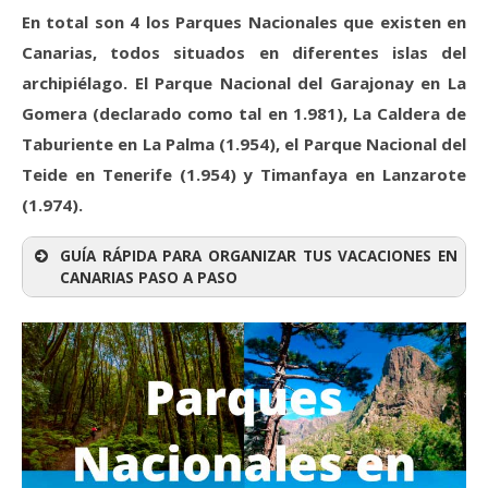
En total son 4 los Parques Nacionales que existen en
Canarias, todos situados en diferentes islas del
archipiélago. El Parque Nacional del Garajonay en La
Gomera (declarado como tal en 1.981), La Caldera de
Taburiente en La Palma (1.954), el Parque Nacional del
Teide en Tenerife (1.954) y Timanfaya en Lanzarote
(1.974).
GUÍA RÁPIDA PARA ORGANIZAR TUS VACACIONES EN
CANARIAS PASO A PASO
0. ISLA/S A VISITAR
Qué isla elegir para tus vacaciones en
Canarias
1. VUELOS BARATOS
Consigue Vuelos Baratos a las Islas Canarias
2. ALOJAMIENTO